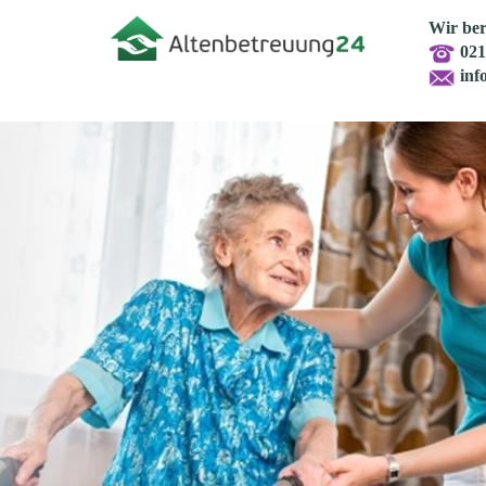
Wir ber
021
inf