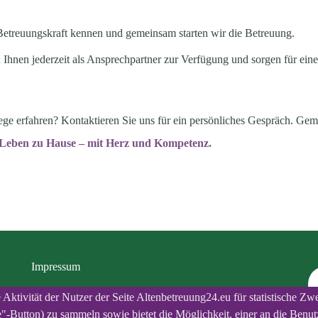
Betreuungskraft kennen und gemeinsam starten wir die Betreuung.
 Ihnen jederzeit als Ansprechpartner zur Verfügung und sorgen für ein
ge erfahren? Kontaktieren Sie uns für ein persönliches Gespräch. Gem
s Leben zu Hause – mit Herz und Kompetenz.
Impressum
Datenschutzbestimmungen
ktivität der Nutzer der Seite Altenbetreuung24.eu für statistische Zw
"-Button) zu sammeln sowie bietet die Möglichkeit, einer an die Ben