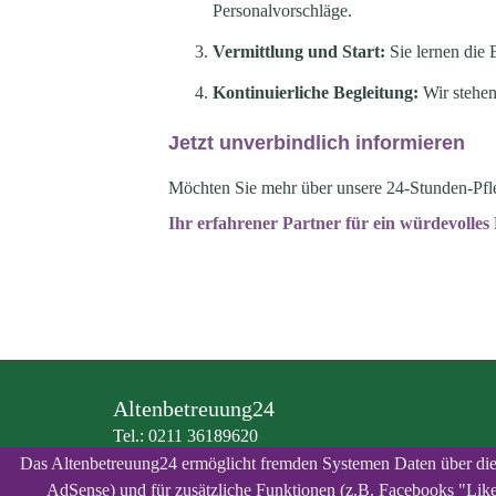
Personalvorschläge.
Vermittlung und Start:
Sie lernen die 
Kontinuierliche Begleitung:
Wir stehen
Jetzt unverbindlich informieren
Möchten Sie mehr über unsere 24-Stunden-Pfle
Ihr erfahrener Partner für ein würdevolle
Altenbetreuung24
Tel.: 0211 36189620
E-Mail Adresse:
info@altenbetreuung24.eu
Das Altenbetreuung24 ermöglicht fremden Systemen Daten über die A
AdSense) und für zusätzliche Funktionen (z.B. Facebooks "Like