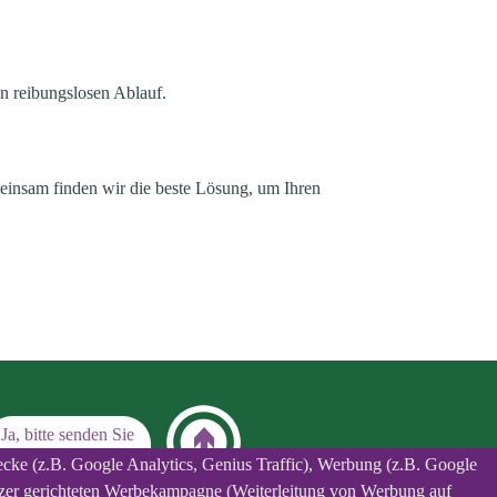
en reibungslosen Ablauf.
einsam finden wir die beste Lösung, um Ihren
Ja, bitte senden Sie
mir ein Angebot zu!
ecke (z.B. Google Analytics, Genius Traffic), Werbung (z.B. Google
utzer gerichteten Werbekampagne (Weiterleitung von Werbung auf